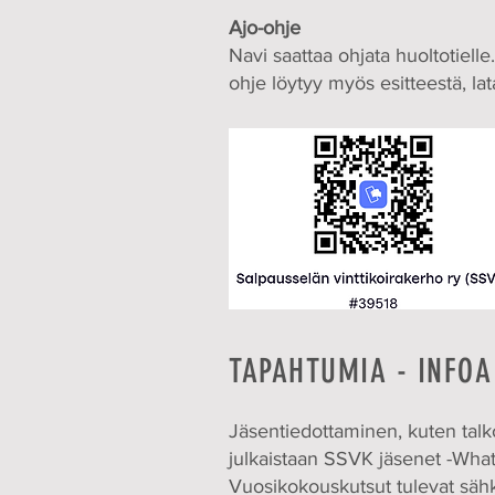
Ajo-ohje
Navi saattaa ohjata huoltotiell
ohje löytyy myös esitteestä, la
TAPAHTUMIA - INFOA
​Jäsentiedottaminen, kuten tal
julkaistaan SSVK jäsenet -Wha
Vuosikokouskutsut tulevat sähk