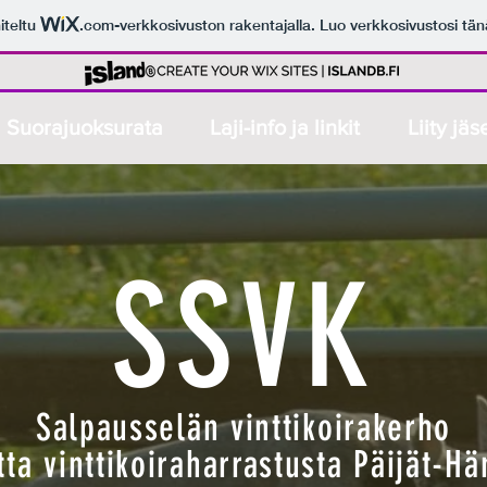
iteltu
.com
-verkkosivuston rakentajalla. Luo verkkosivustosi tän
Suorajuoksurata
Laji-info ja linkit
Liity jä
SSVK
Salpausselän vinttikoirakerho
tta vinttikoiraharrastusta Päijät-H