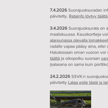
7.4.2026
Suorajuoksuradan inf
päivitetty.
Ratainfo löytyy täältä
3.4.2026
Suorajuoksurata on a
maaliskuussa. Kausikortteja voi
alareunassa olevalla lomakkeel
radalle vapaa pääsy aina, ellei 
Halutessaan oman vuoron voi 
täältä
ja oikopolku suoraan
var
(salasana on sama kuin porttiko
24.2.2026
SSVK:n suorajuoksu
päivitetty
Lataa esite tästä ja l