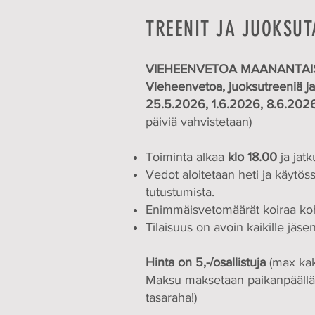
TREENIT JA JUOKSU
VIEHEENVETOA MAANANTAI
Vieheenvetoa, juoksutreeniä ja
25.5.2026, 1.6.2026, 8.6.202
päiviä vahvistetaan)
Toiminta alkaa
klo 18.00
ja jatk
Vedot aloitetaan heti ja käytöss
tutustumista.
Enimmäisvetomäärät koiraa koh
Tilaisuus on avoin kaikille jäseni
Hinta on 5,-/osallistuja
(max kaks
Maksu maksetaan paikanpäällä 
tasaraha!)