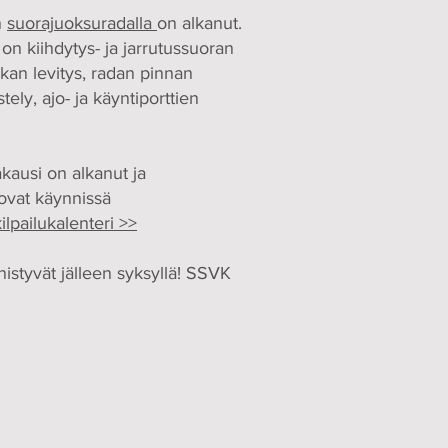
n
suorajuoksuradalla
on alkanut.
 kiihdytys- ja jarrutussuoran
kan levitys, radan pinnan
tely, ajo- ja käyntiporttien
kausi on alkanut ja
 ovat käynnissä
ilpailukalenteri >>
istyvät jälleen syksyllä! SSVK