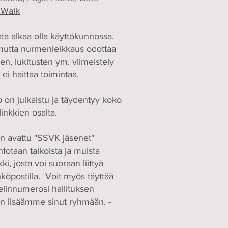
 Walk
a alkaa olla käyttökunnossa.
 mutta nurmenleikkaus odottaa
ien, lukitusten ym. viimeistely
ei haittaa toimintaa.
 on julkaistu ja täydentyy koko
linkkien osalta.
on avattu "SSVK jäsenet"
fotaan talkoista ja muista
i, josta voi suoraan liittyä
hköpostilla. Voit myös
täyttää
elinnumerosi hallituksen
niin lisäämme sinut ryhmään. -