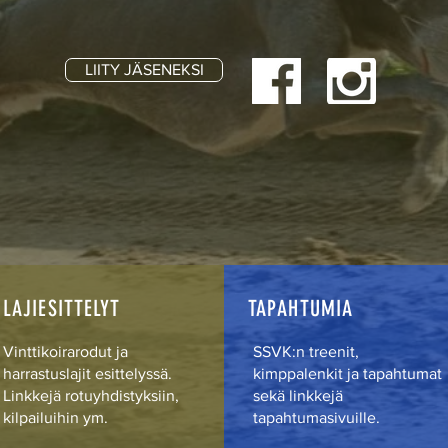
LIITY JÄSENEKSI
LAJIESITTELYT
TAPAHTUMIA
Vinttikoirarodut ja
SSVK:n treenit,
harrastuslajit esittelyssä.
kimppalenkit ja tapahtumat
Linkkejä rotuyhdistyksiin,
sekä linkkejä
kilpailuihin ym.
tapahtumasivuille.