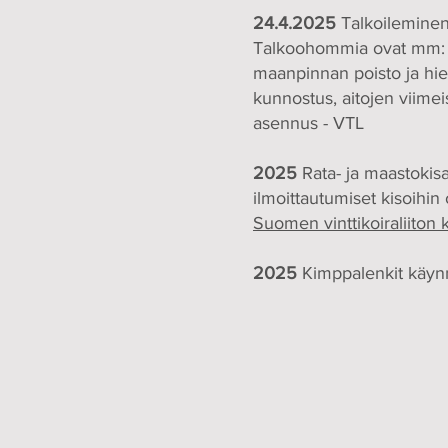
24.4.2025
Talkoilemine
Talkoohommia ovat mm: on
maanpinnan poisto ja hie
kunnostus, aitojen viimeis
asennus - VTL
2025
Rata- ja maastokisa
ilmoittautumiset kisoihin
Suomen vinttikoiraliiton k
2025
Kimppalenkit käynn