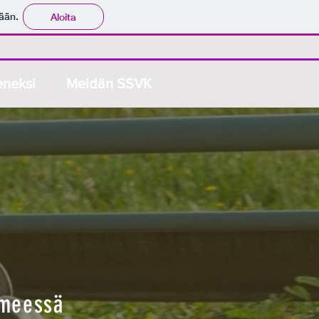
ään.
Aloita
seneksi
Meidän SSVK
ämeessä