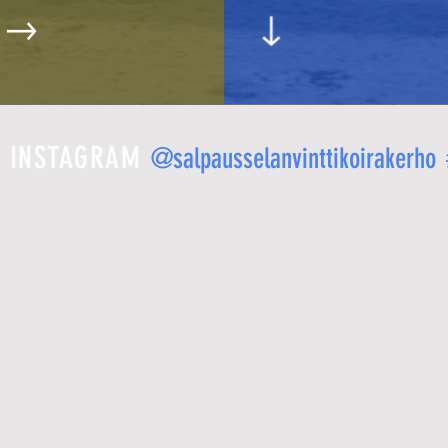
K INSTAGRAM
@salpausselanvinttikoirakerho