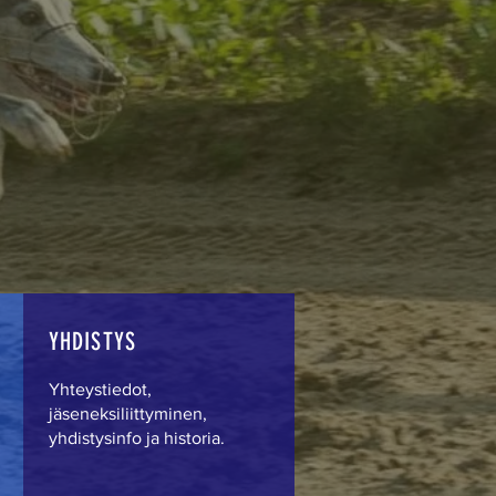
YHDISTYS
Yhteystiedot,
jäseneksiliittyminen,
yhdistysinfo ja historia.