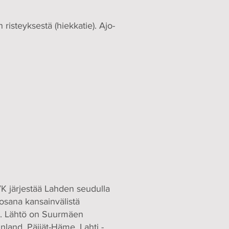
risteyksestä (hiekkatie). Ajo-
 järjestää Lahden seudulla
 osana kansainvälistä
ää. Lähtö on Suurmäen
inland, Päijät-Häme, Lahti -