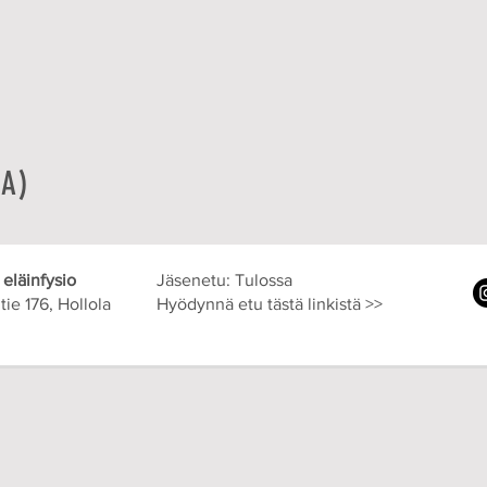
SA)
 eläinfysio
Jäsenetu: Tulossa
tie 176, Hollola
Hyödynnä etu tästä linkistä >>