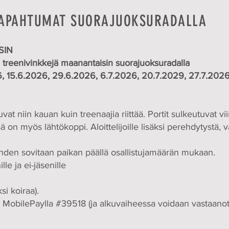
TAPAHTUMAT SUORAJUOKSURADALLA
SIN
 treenivinkkejä maanantaisin suorajuoksuradalla
6, 15.6.2026
, 29.6.2026, 6.7.2026, 20.7.2029, 27.7.202
uvat niin kauan kuin treenaajia riittää. Portit sulkeutuvat v
ä on myös lähtökoppi. Aloittelijoille lisäksi perehdytystä, 
den sovitaan paikan päällä osallistujamäärän mukaan.
lle ja ei-jäsenille
i koiraa).
MobilePaylla #39518 (ja alkuvaiheessa voidaan vastaanot