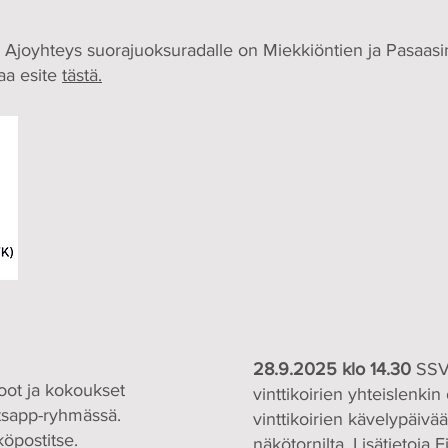
e. Ajoyhteys suorajuoksuradalle on Miekkiöntien ja Pasaasin 
taa esite
tästä.
28.9.2025 klo 14.30
SSVK
koot ja kokoukset
vinttikoirien yhteislenkin
tsapp-ryhmässä.
vinttikoirien kävelypäiv
öpostitse.
näkötornilta. Lisätietoja
F