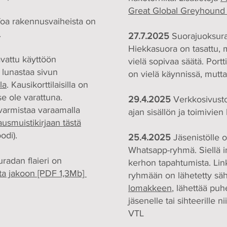
Great Global Greyhound
oa rakennusvaiheista on
.
27.7.2025
Suorajuoksurat
Hiekkasuora on tasattu,
vattu käyttöön
vielä sopivaa säätä. Portt
 lunastaa sivun
on vielä käynnissä, mutta 
la
. Kausikorttilaisilla on
se ole varattuna.
29.4.2025
Verkkosivusto
varmistaa varaamalla
ajan sisällön ja toimivien 
ausmuistikirjaan tästä
odi).
25.4.2025
Jäsenistölle 
Whatsapp-ryhmä. Siellä in
radan flaieri on
kerhon tapahtumista. Linkk
aita jakoon [PDF 1,3Mb]
ryhmään on lähetetty sä
lomakkeen
, lähettää puh
jäsenelle tai sihteerille 
VTL