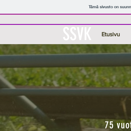
Tämä sivusto on suunn
SSVK
Etusivu
75 vuo